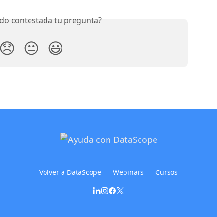
do contestada tu pregunta?
😞
😐
😃
Volver a DataScope
Webinars
Cursos